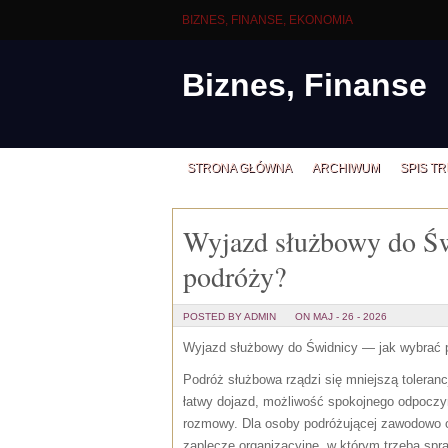
BIZNES, FINANSE, EKONOMIA
Biznes, Finanse
STRONA GŁÓWNA
ARCHIWUM
SPIS TR
Wyjazd służbowy do Św
podróży?
POSTED BY ADMIN
ON MAJ - 26 - 2026
Wyjazd służbowy do Świdnicy — jak wybrać 
Podróż służbowa rządzi się mniejszą toleran
łatwy dojazd, możliwość spokojnego odpoczyn
rozmowy. Dla osoby podróżującej zawodowo ob
zaplecze organizacyjne, w którym trzeba sp