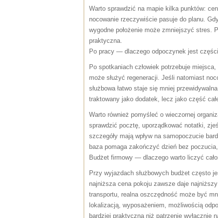
Warto sprawdzić na mapie kilka punktów: ce
nocowanie rzeczywiście pasuje do planu. Gdy
wygodne położenie może zmniejszyć stres. Prz
praktyczna.
Po pracy — dlaczego odpoczynek jest części
Po spotkaniach człowiek potrzebuje miejsca,
może służyć regeneracji. Jeśli natomiast no
służbowa łatwo staje się mniej przewidywal
traktowany jako dodatek, lecz jako część cał
Warto również pomyśleć o wieczornej organiz
sprawdzić pocztę, uporządkować notatki, zjeś
szczegóły mają wpływ na samopoczucie bardzi
baza pomaga zakończyć dzień bez poczucia, 
Budżet firmowy — dlaczego warto liczyć całoś
Przy wyjazdach służbowych budżet często jes
najniższa cena pokoju zawsze daje najniższ
transportu, realna oszczędność może być mni
lokalizacją, wyposażeniem, możliwością odpo
bardziej praktyczna niż patrzenie wyłącznie n