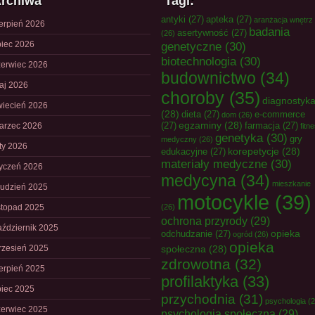
rchiwa
Tagi:
antyki
(27)
apteka
(27)
aranżacja wnętrz
ierpień 2026
badania
asertywność
(27)
(26)
piec 2026
genetyczne
(30)
biotechnologia
(30)
zerwiec 2026
budownictwo
(34)
aj 2026
choroby
(35)
diagnostyk
wiecień 2026
(28)
dieta
(27)
e-commerce
dom
(26)
egzaminy
(28)
(27)
farmacja
(27)
arzec 2026
fitn
genetyka
(30)
gry
medyczny
(26)
uty 2026
korepetycje
(28)
edukacyjne
(27)
materiały medyczne
(30)
tyczeń 2026
medycyna
(34)
mieszkanie
rudzień 2025
motocykle
(39)
istopad 2025
(26)
ochrona przyrody
(29)
aździernik 2025
opieka
odchudzanie
(27)
ogród
(26)
opieka
rzesień 2025
społeczna
(28)
zdrowotna
(32)
ierpień 2025
profilaktyka
(33)
piec 2025
przychodnia
(31)
psychologia
(2
zerwiec 2025
psychologia społeczna
(29)