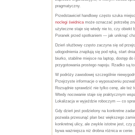
pragmatyczny.
Przedstawiciel handlowy często szuka miejsc
noclegi świdnica
może oznaczać potrzebę zna
użyteczne staje się wtedy nie to, czy obiekt b
Poranek przed spotkaniem — jak uniknąć ch
Dzień służbowy często zaczyna się od przejrz
udogodnienia znajdują się pod ręką, start dnia
biurko, stabilne miejsce na laptop, dostęp do
przygotowania prostego napoju. Rzadko są to 
W podróży zawodowej szczególnie niewygodne
Przejrzyste informacje o wyposażeniu pozwala
Rozsądnie sprawdzić nie tylko cenę, ale też 
Wtedy nocowanie staje się praktycznym wspa
Lokalizacja w wyjeździe roboczym — co spr
Gdy dzień jest podzielony na konkretne zada
pozwala przesunąć plan bez większego zamies
konkretnej ulicy, ale zwykle istotne jest, cz
bywa ważniejsza niż drobna różnica w cenie.