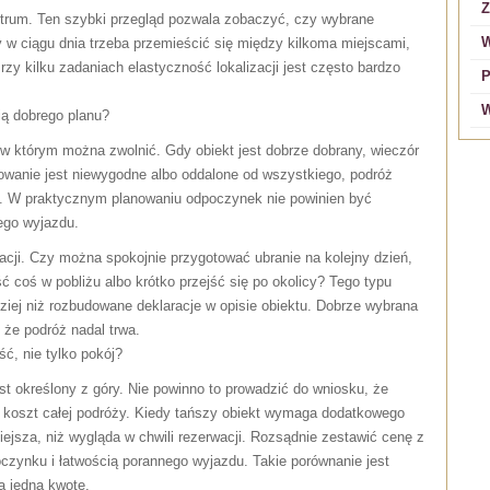
Z
ntrum. Ten szybki przegląd pozwala zobaczyć, czy wybrane
W
 w ciągu dnia trzeba przemieścić się między kilkoma miejscami,
y kilku zadaniach elastyczność lokalizacji jest często bardzo
P
W
ą dobrego planu?
 w którym można zwolnić. Gdy obiekt jest dobrze dobrany, wieczór
cowanie jest niewygodne albo oddalone od wszystkiego, podróż
na. W praktycznym planowaniu odpoczynek nie powinien być
ego wyjazdu.
acji. Czy można spokojnie przygotować ubranie na kolejny dzień,
ć coś w pobliżu albo krótko przejść się po okolicy? Tego typu
ej niż rozbudowane deklaracje w opisie obiektu. Dobrze wybrana
że podróż nadal trwa.
ć, nie tylko pokój?
t określony z góry. Nie powinno to prowadzić do wniosku, że
y koszt całej podróży. Kiedy tańszy obiekt wymaga dodatkowego
ejsza, niż wygląda w chwili rezerwacji. Rozsądnie zestawić cenę z
czynku i łatwością porannego wyjazdu. Takie porównanie jest
a jedną kwotę.