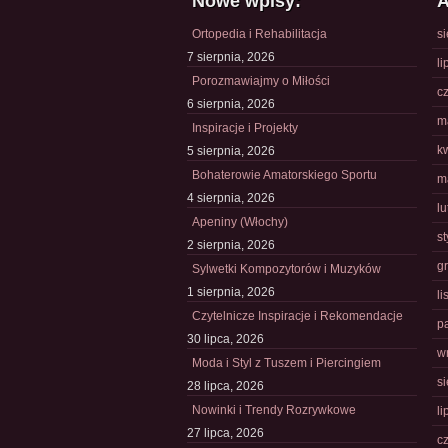
Nowe wpisy:
A
Ortopedia i Rehabilitacja
s
7 sierpnia, 2026
li
Porozmawiajmy o Miłości
c
6 sierpnia, 2026
m
Inspiracje i Projekty
k
5 sierpnia, 2026
Bohaterowie Amatorskiego Sportu
m
4 sierpnia, 2026
l
Apeniny (Włochy)
s
2 sierpnia, 2026
g
Sylwetki Kompozytorów i Muzyków
1 sierpnia, 2026
l
Czytelnicze Inspiracje i Rekomendacje
p
30 lipca, 2026
w
Moda i Styl z Tuszem i Piercingiem
s
28 lipca, 2026
Nowinki i Trendy Rozrywkowe
li
27 lipca, 2026
c