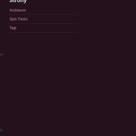
Strony
Archiwum
Spis Treści
Tagi
a
ess
6)