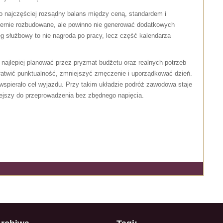
to najczęściej rozsądny balans między ceną, standardem i
ernie rozbudowane, ale powinno nie generować dodatkowych
eg służbowy to nie nagroda po pracy, lecz część kalendarza
ajlepiej planować przez pryzmat budżetu oraz realnych potrzeb
łatwić punktualność, zmniejszyć zmęczenie i uporządkować dzień.
 wspierało cel wyjazdu. Przy takim układzie podróż zawodowa staje
wiejszy do przeprowadzenia bez zbędnego napięcia.