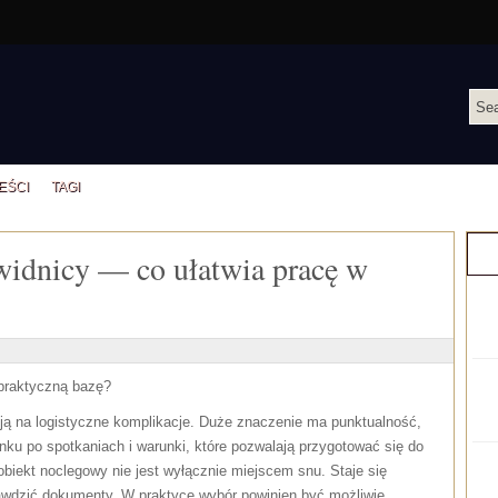
EŚCI
TAGI
idnicy — co ułatwia pracę w
C
praktyczną bazę?
cją na logistyczne komplikacje. Duże znaczenie ma punktualność,
ku po spotkaniach i warunki, które pozwalają przygotować się do
iekt noclegowy nie jest wyłącznie miejscem snu. Staje się
rawdzić dokumenty. W praktyce wybór powinien być możliwie