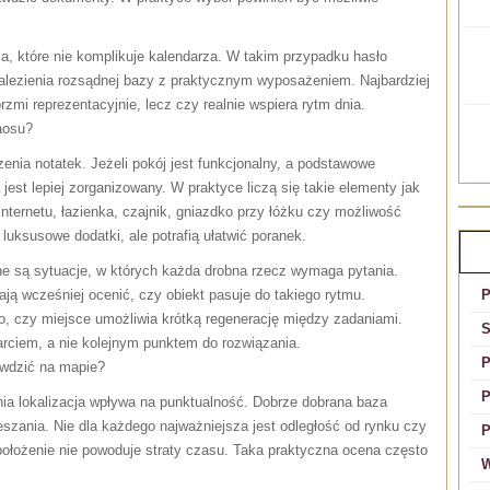
a, które nie komplikuje kalendarza. W takim przypadku hasło
lezienia rozsądnej bazy z praktycznym wyposażeniem. Najbardziej
rzmi reprezentacyjnie, lecz czy realnie wspiera rytm dnia.
aosu?
enia notatek. Jeżeli pokój jest funkcjonalny, a podstawowe
 jest lepiej zorganizowany. W praktyce liczą się takie elementy jak
 internetu, łazienka, czajnik, gniazdko przy łóżku czy możliwość
luksusowe dodatki, ale potrafią ułatwić poranek.
R
 są sytuacje, w których każda drobna rzecz wymaga pytania.
ją wcześniej ocenić, czy obiekt pasuje do takiego rytmu.
P
to, czy miejsce umożliwia krótką regenerację między zadaniami.
S
rciem, a nie kolejnym punktem do rozwiązania.
P
awdzić na mapie?
P
nia lokalizacja wpływa na punktualność. Dobrze dobrana baza
zania. Nie dla każdego najważniejsza jest odległość od rynku czy
P
y położenie nie powoduje straty czasu. Taka praktyczna ocena często
W